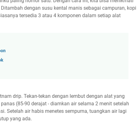
ku paling nomor satu. Dengan cara ini, kita bisa menikmati
u. Ditambah dengan susu kental manis sebagai campuran, kopi
Biasanya tersedia 3 atau 4 komponen dalam setiap alat
bon
ok
ietnam drip. Tekan-tekan dengan lembut dengan alat yang
r panas (85-90 derajat - diamkan air selama 2 menit setelah
i. Setelah air habis menetes sempurna, tuangkan air lagi
utup yang ada.