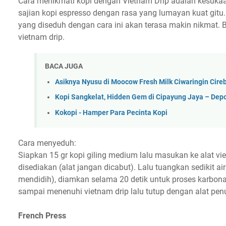
Cara menikmati kopi dengan Vietnam Drip adalah kesukaan
sajian kopi espresso dengan rasa yang lumayan kuat git
yang diseduh dengan cara ini akan terasa makin nikmat. 
vietnam drip.
BACA JUGA
Asiknya Nyusu di Moocow Fresh Milk Ciwaringin Cire
Kopi Sangkelat, Hidden Gem di Cipayung Jaya – Dep
Kokopi - Hamper Para Pecinta Kopi
Cara menyeduh:
Siapkan 15 gr kopi giling medium lalu masukan ke alat v
disediakan (alat jangan dicabut). Lalu tuangkan sedikit ai
mendidih), diamkan selama 20 detik untuk proses karbonas
sampai menenuhi vietnam drip lalu tutup dengan alat pen
French Press