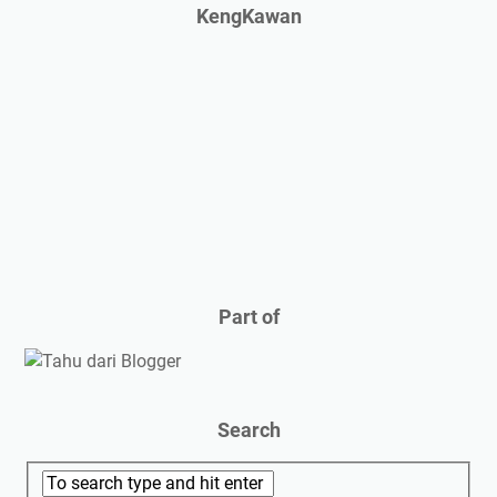
KengKawan
Part of
Search